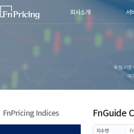
회사소개
서
CEO인사말
시가평가
원화채권
비전/CI
해외채권
주요 연혁
주식연계
금리연계
특정 기준
주요고객사
신용연계
에
찾아오시는길
대체투자
인재채용
대체투자
기업문화
대체투자
FnGuide 
FnPricing Indices
채용절차/공고
평가기준
지수명
F