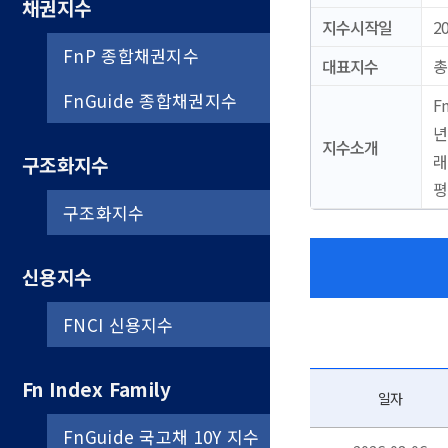
채권지수
지수시작일
20
FnP 종합채권지수
대표지수
총
FnGuide 종합채권지수
F
년
지수소개
래
구조화지수
평
구조화지수
신용지수
FNCI 신용지수
Fn Index Family
일자
FnGuide 국고채 10Y 지수